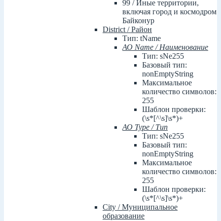
99 / Иные территории,
включая город и космодром
Байконур
District / Район
Тип: tName
АО Name / Наименование
Тип: sNe255
Базовый тип:
nonEmptyString
Максимальное
количество символов:
255
Шаблон проверки:
(\s*[^\s]\s*)+
АО Type / Тип
Тип: sNe255
Базовый тип:
nonEmptyString
Максимальное
количество символов:
255
Шаблон проверки:
(\s*[^\s]\s*)+
City / Муниципальное
образование