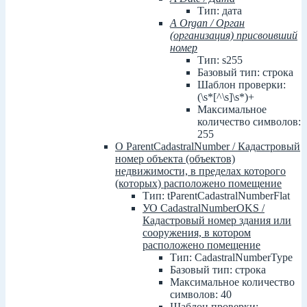
Тип: дата
А Organ / Орган
(организация) присвоивший
номер
Тип: s255
Базовый тип: строка
Шаблон проверки:
(\s*[^\s]\s*)+
Максимальное
количество символов:
255
О ParentCadastralNumber / Кадастровый
номер объекта (объектов)
недвижимости, в пределах которого
(которых) расположено помещение
Тип: tParentCadastralNumberFlat
УО CadastralNumberOKS /
Кадастровый номер здания или
сооружения, в котором
расположено помещение
Тип: CadastralNumberType
Базовый тип: строка
Максимальное количество
символов: 40
Шаблон проверки: