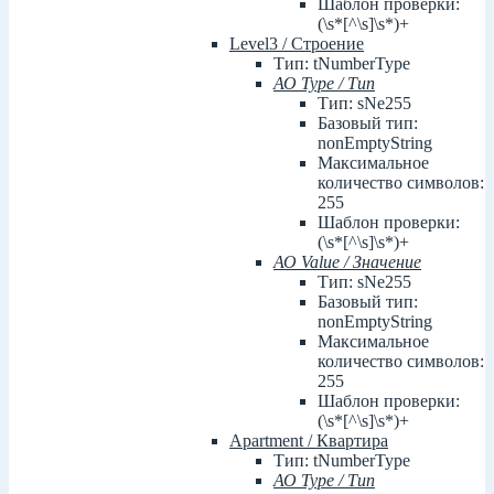
Шаблон проверки:
(\s*[^\s]\s*)+
Level3 / Строение
Тип: tNumberType
АО Type / Тип
Тип: sNe255
Базовый тип:
nonEmptyString
Максимальное
количество символов:
255
Шаблон проверки:
(\s*[^\s]\s*)+
АО Value / Значение
Тип: sNe255
Базовый тип:
nonEmptyString
Максимальное
количество символов:
255
Шаблон проверки:
(\s*[^\s]\s*)+
Apartment / Квартира
Тип: tNumberType
АО Type / Тип