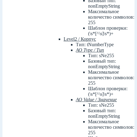
Базовый тип:
nonEmptyString
Максимальное
количество символов:
255
Шаблон проверки:
(\s*[^\s]\s*)+
Level2 / Корпус
Тип: tNumberType
АО Type / Тип
Тип: sNe255
Базовый тип:
nonEmptyString
Максимальное
количество символов:
255
Шаблон проверки:
(\s*[^\s]\s*)+
АО Value / Значение
Тип: sNe255
Базовый тип:
nonEmptyString
Максимальное
количество символов:
255