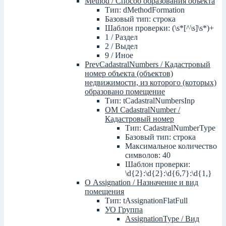
Method / Способ образования объекта
Тип: dMethodFormation
Базовый тип: строка
Шаблон проверки: (\s*[^\s]\s*)+
1 / Раздел
2 / Выдел
9 / Иное
PrevCadastralNumbers / Кадастровый
номер объекта (объектов)
недвижимости, из которого (которых)
образовано помещение
Тип: tCadastralNumbersInp
ОМ CadastralNumber /
Кадастровый номер
Тип: CadastralNumberType
Базовый тип: строка
Максимальное количество
символов: 40
Шаблон проверки:
\d{2}:\d{2}:\d{6,7}:\d{1,}
О Assignation / Назначение и вид
помещения
Тип: tAssignationFlatFull
УО Группа
AssignationType / Вид