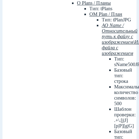
О Plans / Планы
Тип: tPlans
ОМ Plan / План
Тип: tPlanJPG
АО Name /
Относительный
путь к файлу с
изображением\И
файла с
изображением
Тип:
sName500J
Базовый
тип:
строка
Максималь
количество
символов:
500
Шаблон
проверки:
.+\.[j|J]
[p|P][g|G]
Базовый
тип: