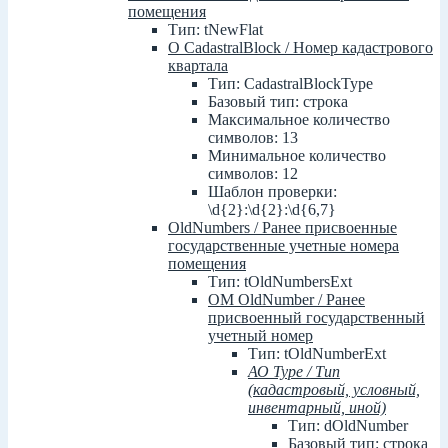
помещения
Тип: tNewFlat
О CadastralBlock / Номер кадастрового
квартала
Тип: CadastralBlockType
Базовый тип: строка
Максимальное количество
символов: 13
Минимальное количество
символов: 12
Шаблон проверки:
\d{2}:\d{2}:\d{6,7}
OldNumbers / Ранее присвоенные
государственные учетные номера
помещения
Тип: tOldNumbersExt
ОМ OldNumber / Ранее
присвоенный государственный
учетный номер
Тип: tOldNumberExt
АО Type / Тип
(кадастровый, условный,
инвентарный, иной)
Тип: dOldNumber
Базовый тип: строка