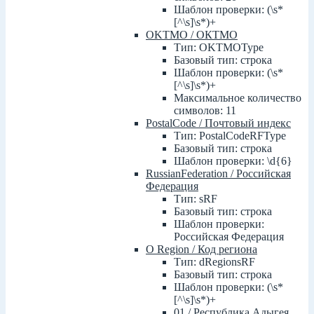
Шаблон проверки: (\s*
[^\s]\s*)+
OKTMO / ОКТМО
Тип: OKTMOType
Базовый тип: строка
Шаблон проверки: (\s*
[^\s]\s*)+
Максимальное количество
символов: 11
PostalCode / Почтовый индекс
Тип: PostalCodeRFType
Базовый тип: строка
Шаблон проверки: \d{6}
RussianFederation / Российская
Федерация
Тип: sRF
Базовый тип: строка
Шаблон проверки:
Российская Федерация
О Region / Код региона
Тип: dRegionsRF
Базовый тип: строка
Шаблон проверки: (\s*
[^\s]\s*)+
01 / Республика Адыгея