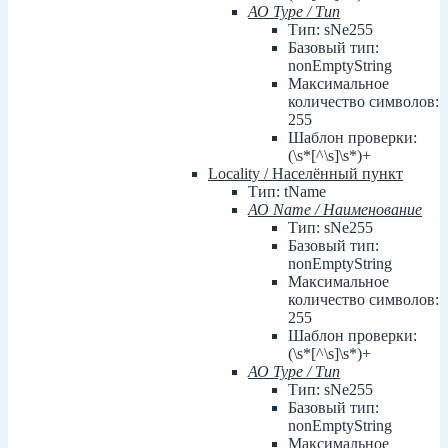
АО Type / Тип
Тип: sNe255
Базовый тип:
nonEmptyString
Максимальное
количество символов:
255
Шаблон проверки:
(\s*[^\s]\s*)+
Locality / Населённый пункт
Тип: tName
АО Name / Наименование
Тип: sNe255
Базовый тип:
nonEmptyString
Максимальное
количество символов:
255
Шаблон проверки:
(\s*[^\s]\s*)+
АО Type / Тип
Тип: sNe255
Базовый тип:
nonEmptyString
Максимальное