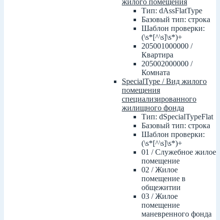
жилого помещения
Тип: dAssFlatType
Базовый тип: строка
Шаблон проверки:
(\s*[^\s]\s*)+
205001000000 /
Квартира
205002000000 /
Комната
SpecialType / Вид жилого
помещения
специализированного
жилищного фонда
Тип: dSpecialTypeFlat
Базовый тип: строка
Шаблон проверки:
(\s*[^\s]\s*)+
01 / Cлужебное жилое
помещение
02 / Жилое
помещение в
общежитии
03 / Жилое
помещение
маневренного фонда