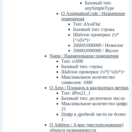
Базовый тип:
anySimpleType
О AssignationCode / Назначение
помещения
Тип: dAssFlat
Базовый тип: строка
Шаблон проверки: (\s*
[^\s]\s*)+
206001000000 / Нежилое
206002000000 / Жилое
Name / Наименование помещения
Тип: s1000
Базовый тип: строка
Шаблон проверки: (\s*[^\s]\s*)+
Максимальное количество
символов: 1000
О Area / Площадь в квадратных метрах
Тип: dPos21_1
Базовый тип: десятичное число
Максимальное количество цифр:
21
Цифр в дробной части не более:
1
О Address / Адрес (местоположение)
объекта недвижимости