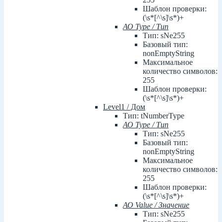
Шаблон проверки:
(\s*[^\s]\s*)+
АО Type / Тип
Тип: sNe255
Базовый тип:
nonEmptyString
Максимальное
количество символов:
255
Шаблон проверки:
(\s*[^\s]\s*)+
Level1 / Дом
Тип: tNumberType
АО Type / Тип
Тип: sNe255
Базовый тип:
nonEmptyString
Максимальное
количество символов:
255
Шаблон проверки:
(\s*[^\s]\s*)+
АО Value / Значение
Тип: sNe255