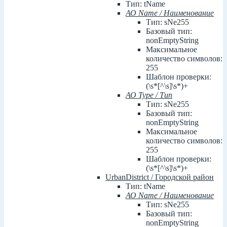
Тип: tName
АО Name / Наименование
Тип: sNe255
Базовый тип:
nonEmptyString
Максимальное
количество символов:
255
Шаблон проверки:
(\s*[^\s]\s*)+
АО Type / Тип
Тип: sNe255
Базовый тип:
nonEmptyString
Максимальное
количество символов:
255
Шаблон проверки:
(\s*[^\s]\s*)+
UrbanDistrict / Городской район
Тип: tName
АО Name / Наименование
Тип: sNe255
Базовый тип:
nonEmptyString