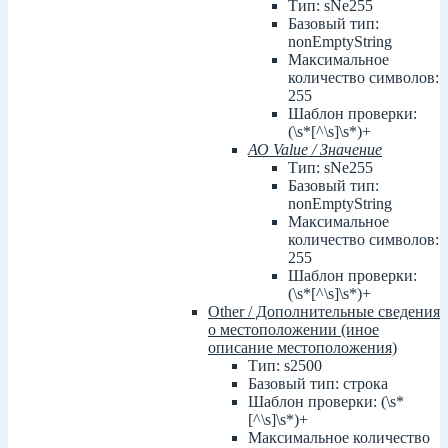
Тип: sNe255
Базовый тип:
nonEmptyString
Максимальное
количество символов:
255
Шаблон проверки:
(\s*[^\s]\s*)+
АО Value / Значение
Тип: sNe255
Базовый тип:
nonEmptyString
Максимальное
количество символов:
255
Шаблон проверки:
(\s*[^\s]\s*)+
Other / Дополнительные сведения
о местоположении (иное
описание местоположения)
Тип: s2500
Базовый тип: строка
Шаблон проверки: (\s*
[^\s]\s*)+
Максимальное количество