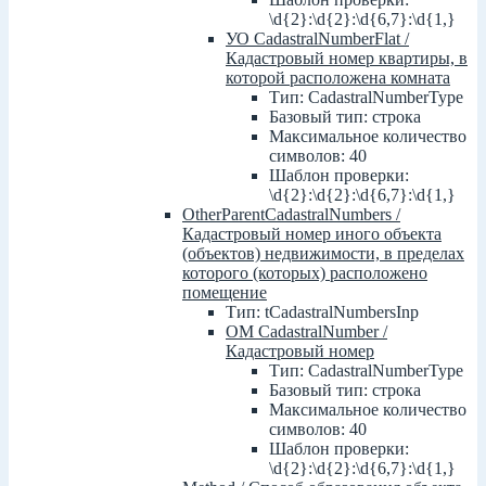
\d{2}:\d{2}:\d{6,7}:\d{1,}
УО CadastralNumberFlat /
Кадастровый номер квартиры, в
которой расположена комната
Тип: CadastralNumberType
Базовый тип: строка
Максимальное количество
символов: 40
Шаблон проверки:
\d{2}:\d{2}:\d{6,7}:\d{1,}
OtherParentCadastralNumbers /
Кадастровый номер иного объекта
(объектов) недвижимости, в пределах
которого (которых) расположено
помещение
Тип: tCadastralNumbersInp
ОМ CadastralNumber /
Кадастровый номер
Тип: CadastralNumberType
Базовый тип: строка
Максимальное количество
символов: 40
Шаблон проверки:
\d{2}:\d{2}:\d{6,7}:\d{1,}