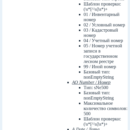
Шаблон проверки:
(\s*[^\s]\s*)+
01 / Инвентарный
номер
02 / Условный номер
03 / Кадастровый
номер
04 / Учетный номер
05 / Номер учетной
записи в
государственном
лесном реестре
99 / Иной номер
Базовый тип:
nonEmptyString
АО Number / Номер
Тип: sNe500
Базовый тип:
nonEmptyString
Максимальное
количество символов:
500
Шаблон проверки:
(\s*[^\s]\s*)+
А Date / Дата