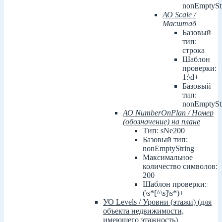
nonEmptySt
АО Scale /
Масштаб
Базовый
тип:
строка
Шаблон
проверки:
1:\d+
Базовый
тип:
nonEmptySt
АО NumberOnPlan / Номер
(обозначение) на плане
Тип: sNe200
Базовый тип:
nonEmptyString
Максимальное
количество символов:
200
Шаблон проверки:
(\s*[^\s]\s*)+
УО Levels / Уровни (этажи) (для
объекта недвижимости,
имеющего этажность)