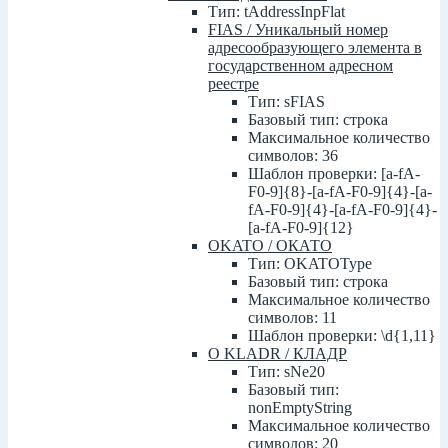
Тип: tAddressInpFlat
FIAS / Уникальный номер
адресообразующего элемента в
государственном адресном
реестре
Тип: sFIAS
Базовый тип: строка
Максимальное количество
символов: 36
Шаблон проверки: [a-fA-
F0-9]{8}-[a-fA-F0-9]{4}-[a-
fA-F0-9]{4}-[a-fA-F0-9]{4}-
[a-fA-F0-9]{12}
OKATO / ОКАТО
Тип: OKATOType
Базовый тип: строка
Максимальное количество
символов: 11
Шаблон проверки: \d{1,11}
О KLADR / КЛАДР
Тип: sNe20
Базовый тип:
nonEmptyString
Максимальное количество
символов: 20