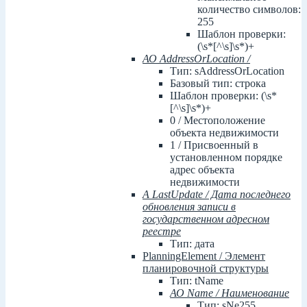
количество символов:
255
Шаблон проверки:
(\s*[^\s]\s*)+
АО AddressOrLocation /
Тип: sAddressOrLocation
Базовый тип: строка
Шаблон проверки: (\s*
[^\s]\s*)+
0 / Местоположение
объекта недвижимости
1 / Присвоенный в
установленном порядке
адрес объекта
недвижимости
А LastUpdate / Дата последнего
обновления записи в
государственном адресном
реестре
Тип: дата
PlanningElement / Элемент
планировочной структуры
Тип: tName
АО Name / Наименование
Тип: sNe255