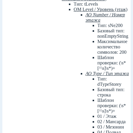
Тип: tLevels
ОМ Level / Уровень (этаж)
АО Number / Номер
этажа
Тип: sNe200
Базовый тип:
nonEmptyString
Максимальное
количество
символов: 200
Шаблон
проверки: (\s*
[^\s]\s*)+
АО Type / Тип этажа
Тип:
dTypeStorey
Базовый тип:
строка
Шаблон
проверки: (\s*
[^\s]\s*)+
01 / Этаж
02 / Мансарда
03 / Мезонин
04 / Подвал