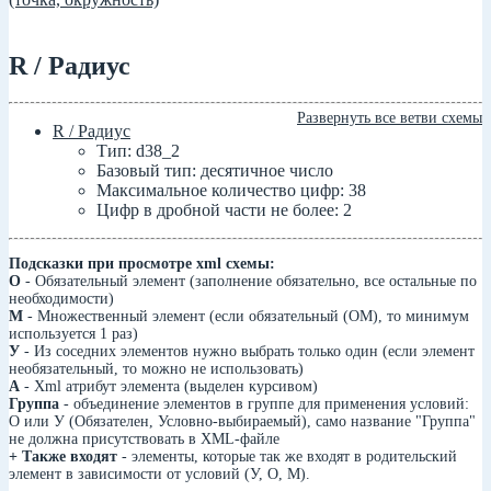
R / Радиус
Развернуть все ветви схемы
R / Радиус
Тип: d38_2
Базовый тип: десятичное число
Максимальное количество цифр: 38
Цифр в дробной части не более: 2
Подсказки при просмотре xml схемы:
О
- Обязательный элемент (заполнение обязательно, все остальные по
необходимости)
М
- Множественный элемент (если обязательный (ОМ), то минимум
используется 1 раз)
У
- Из соседних элементов нужно выбрать только один (если элемент
необязательный, то можно не использовать)
А
- Xml атрибут элемента (выделен курсивом)
Группа
- объединение элементов в группе для применения условий:
О или У (Обязателен, Условно-выбираемый), само название "Группа"
не должна присутствовать в XML-файле
+ Также входят
- элементы, которые так же входят в родительский
элемент в зависимости от условий (У, О, М).