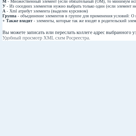
М
- Множественный элемент (если обязательный (ОМ), то минимум исп
У
- Из соседних элементов нужно выбрать только один (если элемент н
А
- Xml атрибут элемента (выделен курсивом)
Группа
- объединение элементов в группе для применения условий: О 
+ Также входят
- элементы, которые так же входят в родительский элем
Вы можете записать или переслать коллеге адрес выбранного у
Удобный просмотр XML схем Росреестра.