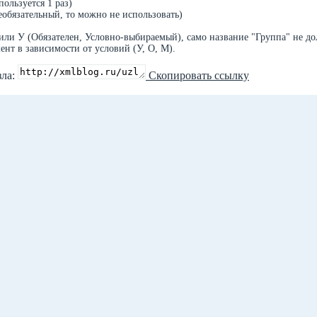
ользуется 1 раз)
еобязательный, то можно не использовать)
или У (Обязателен, Условно-выбираемый), само название "Группа" не д
ент в зависимости от условий (У, О, М).
зла:
Скопировать ссылку