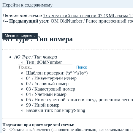
Перейти к содержимому
Все XML Схемы Росреестра
Полная xml схема:
Технический план версии 07 (XML схема 
<-- Предыдущий узел:
ОМ OldNumber / Ранее присвоенный го
Подробное описание новых и старых XML Схем предоставляем
Меню и виджеты
АО Type / Тип номера
СОВРЕМЕННЫЙ СЕРВИС ДЛЯ КАД
АО Type / Тип номера
Тип: dOldNumber
Найти:
Базовый тип: строка
Шаблон проверки: (\s*[^\s]\s*)+
01 / Инвентарный номер
Заказы Кадастровому инженеру!
02 / Условный номер
03 / Кадастровый номер
04 / Учетный номер
05 / Номер учетной записи в государственном лесно
99 / Иной номер
Базовый тип: nonEmptyString
Подсказки при просмотре xml схемы:
О
- Обязательный элемент (заполнение обязательно, все остальные по 