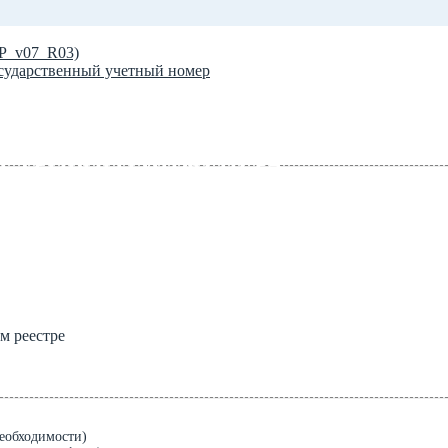
TP_v07_R03)
сударственный учетный номер
ых в Росреестр
АСТРОВОГО ИНЖЕНЕРА
м реестре
необходимости)