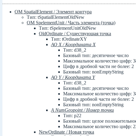
ОМ SpatialElement / Элемент контура
Тип: tSpatialElementOldNew
ОМ SpelementUnit / Часть элемента (точка)
Тип: tSpelementUnitOldNew
OldOrdinate / Существующая точка
Тип: tOrdinateXY
АО X / Координата X
Тип: d38_2
Базовый тип: десятичное число
Максимальное количество цифр: 3
Цифр в дробной части не более: 2
Базовый тип: nonEmptyString
АО Y / Координата Y
Тип: d38_2
Базовый тип: десятичное число
Максимальное количество цифр: 3
Цифр в дробной части не более: 2
Базовый тип: nonEmptyString
А NumGeopoint / Номер точки
Тип: p22
Базовый тип: целое положительное ч
Максимальное количество цифр: 2
NewOrdinate / Новая точка