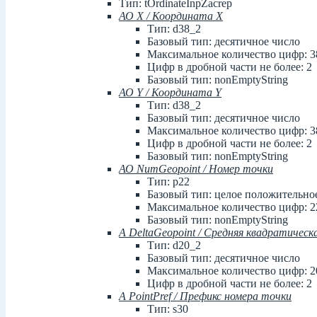
Тип: tOrdinateInpZacrep
АО X / Координата X
Тип: d38_2
Базовый тип: десятичное число
Максимальное количество цифр: 3
Цифр в дробной части не более: 2
Базовый тип: nonEmptyString
АО Y / Координата Y
Тип: d38_2
Базовый тип: десятичное число
Максимальное количество цифр: 3
Цифр в дробной части не более: 2
Базовый тип: nonEmptyString
АО NumGeopoint / Номер точки
Тип: p22
Базовый тип: целое положительное ч
Максимальное количество цифр: 2
Базовый тип: nonEmptyString
А DeltaGeopoint / Средняя квадратичес
Тип: d20_2
Базовый тип: десятичное число
Максимальное количество цифр: 2
Цифр в дробной части не более: 2
А PointPref / Префикс номера точки
Тип: s30