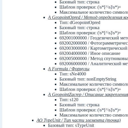
Базовый тип: строка
Шаблон проверки: (\s*[^\s]\s*)+
Максимальное количество символо
А GeopointOpred / Метод определения к
Тип: dGeopointOpred
Базовый тип: строка
Шаблон проверки: (\s*[^\s]\s*)+
692001000000 / Геодезический мет
692002000000 / Фотограмметричес
692003000000 / Картометрический
692004000000 / Иное описание
692005000000 / Метод спутниковы
692006000000 / Аналитический ме
А Formula / Формулы
Тип: sNe4000
Базовый тип: nonEmptyString
Максимальное количество символо
Шаблон проверки: (\s*[^\s]\s*)+
А GeopointZacrep / Описание закреплени
Тип: s120
Базовый тип: строка
Шаблон проверки: (\s*[^\s]\s*)+
Максимальное количество символо
АО TypeUnit / Тип части элемента (точка)
Базовый тип: sTypeUnit