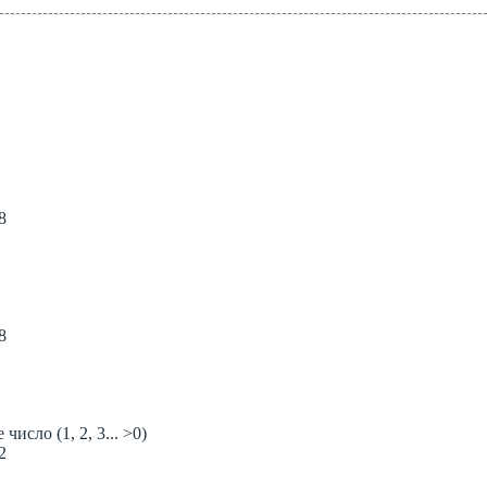
8
8
исло (1, 2, 3... >0)
2