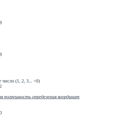
8
8
исло (1, 2, 3... >0)
2
кая погрешность определения координат
0