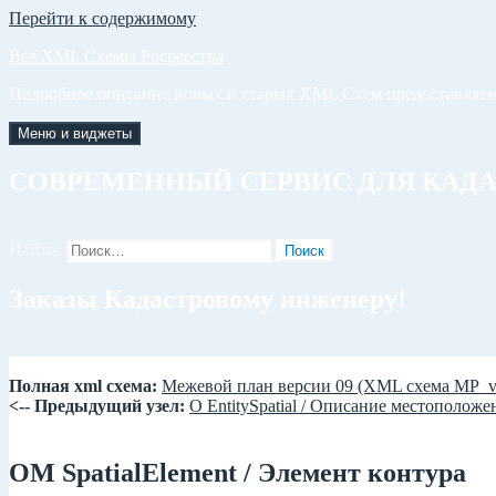
Перейти к содержимому
Все XML Схемы Росреестра
Подробное описание новых и старых XML Схем предоставляем
Меню и виджеты
СОВРЕМЕННЫЙ СЕРВИС ДЛЯ КАД
Найти:
Заказы Кадастровому инженеру!
Полная xml схема:
Межевой план версии 09 (XML схема MP_v
<-- Предыдущий узел:
О EntitySpatial / Описание местополож
ОМ SpatialElement / Элемент контура