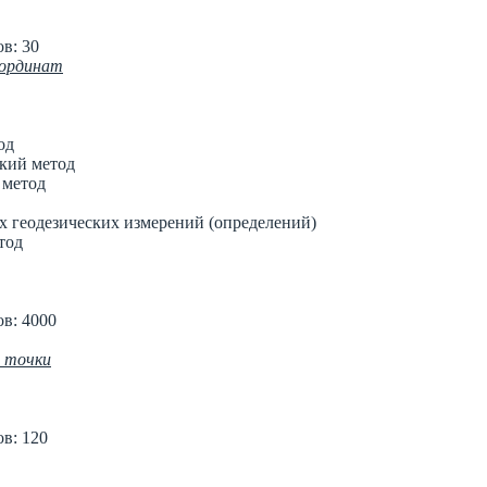
в: 30
оординат
од
кий метод
 метод
х геодезических измерений (определений)
тод
в: 4000
я точки
в: 120