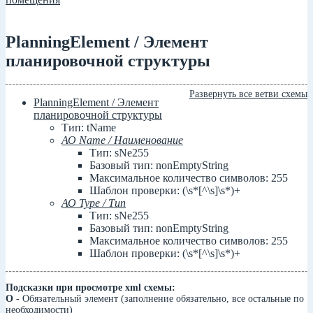
PlanningElement / Элемент
планировочной структуры
Развернуть все ветви схемы
PlanningElement / Элемент
планировочной структуры
Тип: tName
АО Name / Наименование
Тип: sNe255
Базовый тип: nonEmptyString
Максимальное количество символов: 255
Шаблон проверки: (\s*[^\s]\s*)+
АО Type / Тип
Тип: sNe255
Базовый тип: nonEmptyString
Максимальное количество символов: 255
Шаблон проверки: (\s*[^\s]\s*)+
Подсказки при просмотре xml схемы:
О
- Обязательный элемент (заполнение обязательно, все остальные по
необходимости)