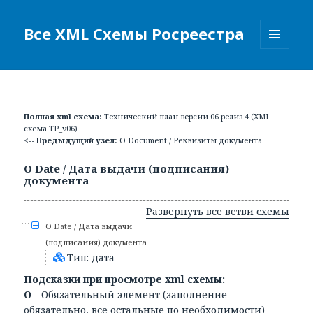
Все XML Схемы Росреестра
МЕНЮ
И
ВИДЖЕТЫ
Полная xml схема:
Технический план версии 06 релиз 4 (XML
схема TP_v06)
<-- Предыдущий узел:
О Document / Реквизиты документа
О Date / Дата выдачи (подписания)
документа
Развернуть все ветви схемы
О Date / Дата выдачи
(подписания) документа
Тип: дата
Подсказки при просмотре xml схемы:
О
- Обязательный элемент (заполнение
обязательно, все остальные по необходимости)