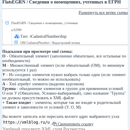
FlatsEGRN / Сведения о помещениях, учтенных в ЕГРН
Развернуть все ветви схемы
FlatsEGRN / Сведения о помещениях, учтенных
в ЕГРН
Тип: tCadastralNumbersInp
ОМ CadastralNumber / Кадастровый номер
Подсказки при просмотре xml схемы:
О
- Обязательный элемент (заполнение обязательно, все остальные по
необходимости)
М
- Множественный элемент (если обязательный (ОМ), то минимум
используется 1 раз)
У
- Из соседних элементов нужно выбрать только один (если элемент
необязательный, то можно не использовать)
А
- Xml атрибут элемента (выделен курсивом)
Группа
- объединение элементов в группе для применения условий:
О или У (Обязателен, Условно-выбираемый), само название "Группа"
не должна присутствовать в XML-файле
+ Также входят
- элементы, которые так же входят в родительский
элемент в зависимости от условий (У, О, М).
Вы можете записать или переслать коллеге адрес выбранного узла:
Скопировать ссылку
Удобный просмотр XML схем Росреестра.