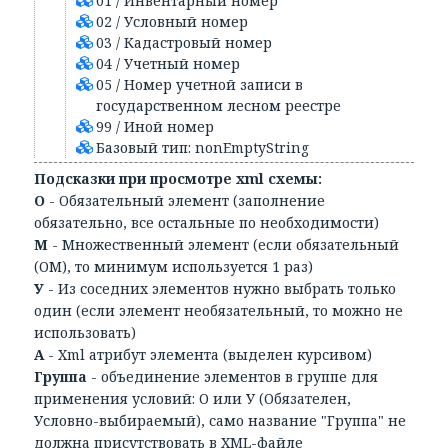
01 / Инвентарный номер
02 / Условный номер
03 / Кадастровый номер
04 / Учетный номер
05 / Номер учетной записи в
государственном лесном реестре
99 / Иной номер
Базовый тип: nonEmptyString
Подсказки при просмотре xml схемы:
О
- Обязательный элемент (заполнение
обязательно, все остальные по необходимости)
М
- Множественный элемент (если обязательный
(ОМ), то минимум используется 1 раз)
У
- Из соседних элементов нужно выбрать только
один (если элемент необязательный, то можно не
использовать)
А
- Xml атрибут элемента (выделен курсивом)
Группа
- объединение элементов в группе для
применения условий: О или У (Обязателен,
Условно-выбираемый), само название "Группа" не
должна присутствовать в XML-файле