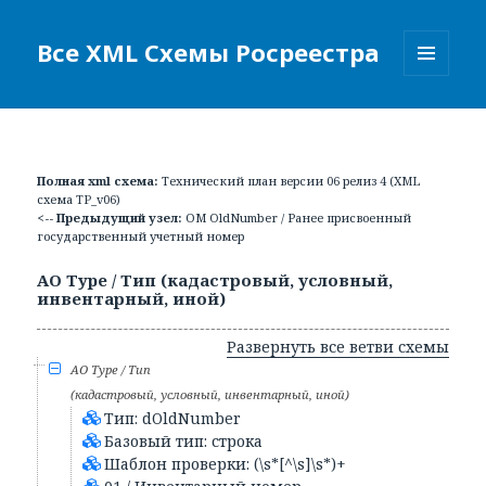
Все XML Схемы Росреестра
МЕНЮ
И
ВИДЖЕТЫ
Полная xml схема:
Технический план версии 06 релиз 4 (XML
схема TP_v06)
<-- Предыдущий узел:
ОМ OldNumber / Ранее присвоенный
государственный учетный номер
АО Type / Тип (кадастровый, условный,
инвентарный, иной)
Развернуть все ветви схемы
АО Type / Тип
(кадастровый, условный, инвентарный, иной)
Тип: dOldNumber
Базовый тип: строка
Шаблон проверки: (\s*[^\s]\s*)+