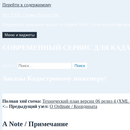
Перейти к содержимому
Все XML Схемы Росреестра
Подробное описание новых и старых XML Схем предоставляем
Меню и виджеты
СОВРЕМЕННЫЙ СЕРВИС ДЛЯ КАД
Найти:
Заказы Кадастровому инженеру!
Полная xml схема:
Технический план версии 06 релиз 4 (XML 
<-- Предыдущий узел:
О Ordinate / Координата
А Note / Примечание