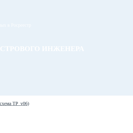
ых в Росреестр
АСТРОВОГО ИНЖЕНЕРА
схема TP_v06)