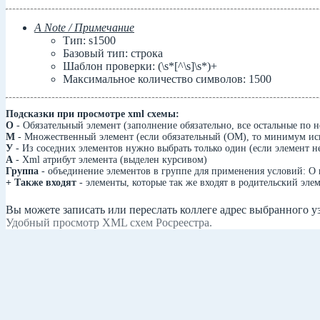
А Note / Примечание
Тип: s1500
Базовый тип: строка
Шаблон проверки: (\s*[^\s]\s*)+
Максимальное количество символов: 1500
Подсказки при просмотре xml схемы:
О
- Обязательный элемент (заполнение обязательно, все остальные по 
М
- Множественный элемент (если обязательный (ОМ), то минимум исп
У
- Из соседних элементов нужно выбрать только один (если элемент н
А
- Xml атрибут элемента (выделен курсивом)
Группа
- объединение элементов в группе для применения условий: О 
+ Также входят
- элементы, которые так же входят в родительский элем
Вы можете записать или переслать коллеге адрес выбранного у
Удобный просмотр XML схем Росреестра.