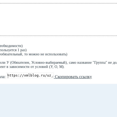
необходимости)
ользуется 1 раз)
еобязательный, то можно не использовать)
или У (Обязателен, Условно-выбираемый), само название "Группа" не д
ент в зависимости от условий (У, О, М).
зла:
Скопировать ссылку