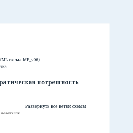
XML схема MP_v06)
очка
адратическая погрешность
Развернуть все ветви схемы
ть положения