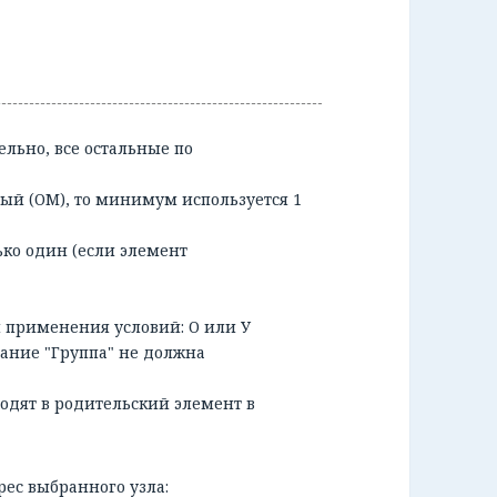
ельно, все остальные по
ый (ОМ), то минимум используется 1
ько один (если элемент
я применения условий: О или У
вание "Группа" не должна
ходят в родительский элемент в
рес выбранного узла: