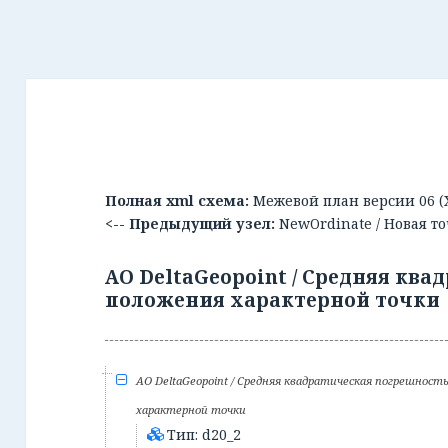
Полная xml схема:
Межевой план версии 06 (
<-- Предыдущий узел:
NewOrdinate / Новая т
АО DeltaGeopoint / Средняя кв
положения характерной точки
АО DeltaGeopoint / Средняя квадратическая погрешнос
характерной точки
Тип: d20_2