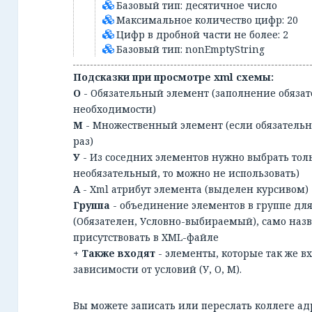
Базовый тип: десятичное число
Максимальное количество цифр: 20
Цифр в дробной части не более: 2
Базовый тип: nonEmptyString
Подсказки при просмотре xml схемы:
О
- Обязательный элемент (заполнение обязат
необходимости)
М
- Множественный элемент (если обязательн
раз)
У
- Из соседних элементов нужно выбрать тол
необязательный, то можно не использовать)
А
- Xml атрибут элемента (выделен курсивом)
Группа
- объединение элементов в группе дл
(Обязателен, Условно-выбираемый), само наз
присутствовать в XML-файле
+ Также входят
- элементы, которые так же в
зависимости от условий (У, О, М).
Вы можете записать или переслать коллеге ад