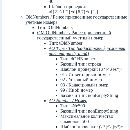
40
Шаблон проверки:
\d{2}:\d{2}:\d{6,7}:\d{1,}
OldNumbers / Ранее присвоенные государственные
учетные номера
Тип: tOldNumbers
ОМ OldNumber / Ранее присвоенный
государственный учетный номер
Тип: tOldNumber
АО Type / Тип (кадастровый, условный,
инвентарный, иной)
Тип: dOldNumber
Базовый тип: строка
Шаблон проверки: (\s*[^\s]\s*)+
01 / Инвентарный номер
02 / Условный номер
03 / Кадастровый номер
99 / Иной номер
Базовый тип: nonEmptyString
АО Number / Номер
Тип: sNe500
Базовый тип: nonEmptyString
Максимальное количество
символов: 500
Шаблон проверки: (\s*[^\s]\s*)+