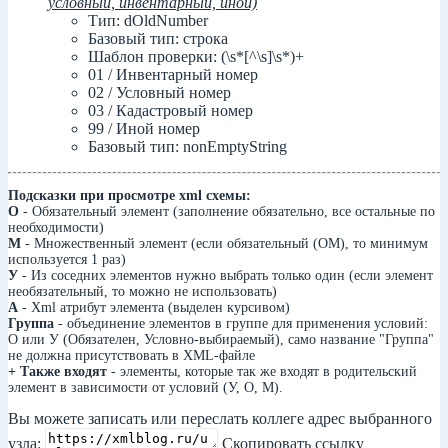
условный, инвентарный, иной)
Тип: dOldNumber
Базовый тип: строка
Шаблон проверки: (\s*[^\s]\s*)+
01 / Инвентарный номер
02 / Условный номер
03 / Кадастровый номер
99 / Иной номер
Базовый тип: nonEmptyString
Подсказки при просмотре xml схемы:
О
- Обязательный элемент (заполнение обязательно, все остальные по
необходимости)
М
- Множественный элемент (если обязательный (ОМ), то минимум
используется 1 раз)
У
- Из соседних элементов нужно выбрать только один (если элемент
необязательный, то можно не использовать)
А
- Xml атрибут элемента (выделен курсивом)
Группа
- объединение элементов в группе для применения условий:
О или У (Обязателен, Условно-выбираемый), само название "Группа"
не должна присутствовать в XML-файле
+ Также входят
- элементы, которые так же входят в родительский
элемент в зависимости от условий (У, О, М).
Вы можете записать или переслать коллеге адрес выбранного
узла:
Скопировать ссылку