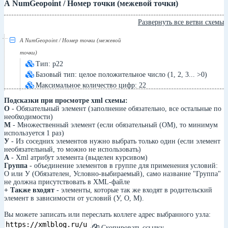
А NumGeopoint / Номер точки (межевой точки)
Развернуть все ветви схемы
А NumGeopoint / Номер точки (межевой
точки)
Тип: p22
Базовый тип: целое положительное число (1, 2, 3... >0)
Максимальное количество цифр: 22
Подсказки при просмотре xml схемы:
О
- Обязательный элемент (заполнение обязательно, все остальные по
необходимости)
М
- Множественный элемент (если обязательный (ОМ), то минимум
используется 1 раз)
У
- Из соседних элементов нужно выбрать только один (если элемент
необязательный, то можно не использовать)
А
- Xml атрибут элемента (выделен курсивом)
Группа
- объединение элементов в группе для применения условий:
О или У (Обязателен, Условно-выбираемый), само название "Группа"
не должна присутствовать в XML-файле
+ Также входят
- элементы, которые так же входят в родительский
элемент в зависимости от условий (У, О, М).
Вы можете записать или переслать коллеге адрес выбранного узла:
Скопировать ссылку