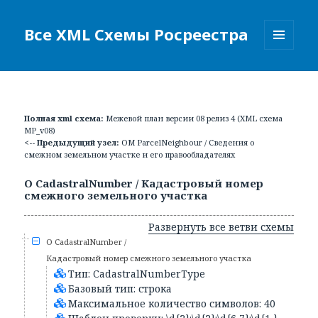
Все XML Схемы Росреестра
МЕНЮ
И
ВИДЖЕТЫ
Полная xml схема:
Межевой план версии 08 релиз 4 (XML схема
MP_v08)
<-- Предыдущий узел:
ОМ ParcelNeighbour / Сведения о
смежном земельном участке и его правообладателях
О CadastralNumber / Кадастровый номер
смежного земельного участка
Развернуть все ветви схемы
О CadastralNumber /
Кадастровый номер смежного земельного участка
Тип: CadastralNumberType
Базовый тип: строка
Максимальное количество символов: 40