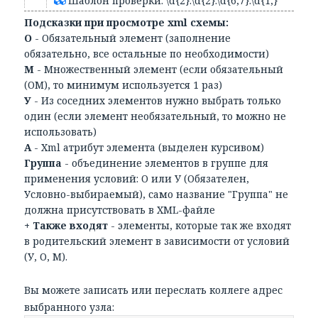
Шаблон проверки: \d{2}:\d{2}:\d{6,7}:\d{1,}
Подсказки при просмотре xml схемы:
О
- Обязательный элемент (заполнение
обязательно, все остальные по необходимости)
М
- Множественный элемент (если обязательный
(ОМ), то минимум используется 1 раз)
У
- Из соседних элементов нужно выбрать только
один (если элемент необязательный, то можно не
использовать)
А
- Xml атрибут элемента (выделен курсивом)
Группа
- объединение элементов в группе для
применения условий: О или У (Обязателен,
Условно-выбираемый), само название "Группа" не
должна присутствовать в XML-файле
+ Также входят
- элементы, которые так же входят
в родительский элемент в зависимости от условий
(У, О, М).
Вы можете записать или переслать коллеге адрес
выбранного узла: