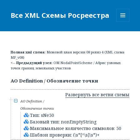
Все XML Схемы Росреестра
МЕНЮ
И
ВИДЖЕТЫ
Полная xml схема:
Межевой план версии 08 релиз 4 (XML схема
MP_v08)
<-- Предыдущий узел:
ОМ NodalPointScheme / Абрис узловых
точек границ земельных участков
АО Definition / Обозначение точки
Развернуть все ветви схемы
АО Definition /
Обозначение точки
Тип: sNe50
Базовый тип: nonEmptyString
Максимальное количество символов: 50
Шаблон проверки: (\s*[^\s]\s*)+