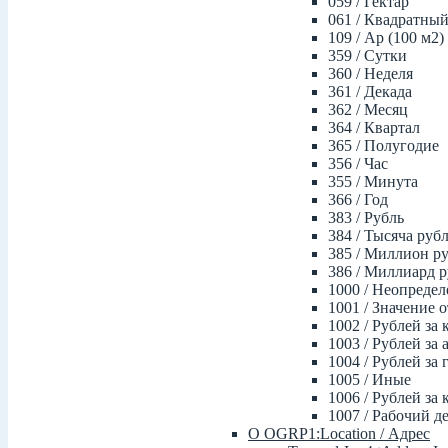
059 / Гектар
061 / Квадратны
109 / Ар (100 м2)
359 / Сутки
360 / Неделя
361 / Декада
362 / Месяц
364 / Квартал
365 / Полугодие
356 / Час
355 / Минута
366 / Год
383 / Рубль
384 / Тысяча руб
385 / Миллион р
386 / Миллиард 
1000 / Неопредел
1001 / Значение 
1002 / Рублей за 
1003 / Рублей за 
1004 / Рублей за 
1005 / Иные
1006 / Рублей за 
1007 / Рабочий д
О OGRP1:Location / Адрес