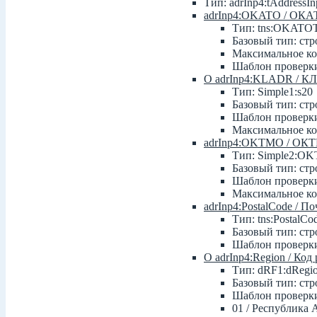
Тип: adrInp4:tAddressIn
adrInp4:OKATO / ОК
Тип: tns:OKATO
Базовый тип: стр
Максимальное ко
Шаблон проверки
О adrInp4:KLADR / К
Тип: Simple1:s20
Базовый тип: стр
Шаблон проверки: 
Максимальное ко
adrInp4:OKTMO / ОК
Тип: Simple2:O
Базовый тип: стр
Шаблон проверки: 
Максимальное ко
adrInp4:PostalCode / П
Тип: tns:PostalC
Базовый тип: стр
Шаблон проверки
О adrInp4:Region / Код
Тип: dRF1:dRegi
Базовый тип: стр
Шаблон проверки: 
01 / Республика 