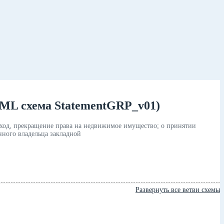
XML схема StatementGRP_v01)
еход, прекращение права на недвижимое имущество; о принятии
нного владельца закладной
Развернуть все ветви схемы