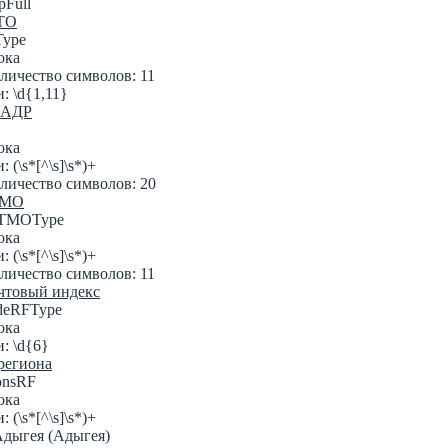
pFull
АТО
Type
ока
личество символов: 11
: \d{1,11}
ЛАДР
ока
(\s*[^\s]\s*)+
личество символов: 20
ТМО
KTMOType
ока
(\s*[^\s]\s*)+
личество символов: 11
очтовый индекс
odeRFType
ока
: \d{6}
 региона
onsRF
ока
(\s*[^\s]\s*)+
Адыгея (Адыгея)