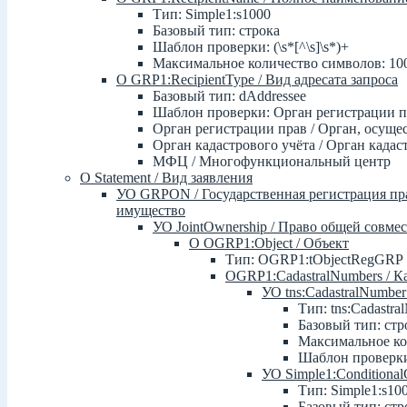
Тип: Simple1:s1000
Базовый тип: строка
Шаблон проверки: (\s*[^\s]\s*)+
Максимальное количество символов: 10
О GRP1:RecipientType / Вид адресата запроса
Базовый тип: dAddressee
Шаблон проверки: Орган регистрации
Орган регистрации прав / Орган, осущ
Орган кадастрового учёта / Орган кадас
МФЦ / Многофункциональный центр
О Statement / Вид заявления
УО GRPON / Государственная регистрация пра
имущество
УО JointOwnership / Право общей совме
О OGRP1:Object / Объект
Тип: OGRP1:tObjectRegGRP
OGRP1:CadastralNumbers / 
УО tns:CadastralNumbe
Тип: tns:Cadastr
Базовый тип: стр
Максимальное ко
Шаблон проверки:
УО Simple1:Conditiona
Тип: Simple1:s10
Базовый тип: стр