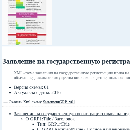
Заявление на государственную регистр
XML-схема заявления на государственную регистрацию права на
объекта недвижимого имущества вновь во владение, пользование
Версия схемы: 01
Актуальна с даты: 2016
— Скачать Xml схему
StatementGRP_v01
Заявление на государственную регистрацию права на н
О GRP1:Title / Заголовок
Тип: GRP1:tTitle
О GRP1:RecipientName / Полное наименовани