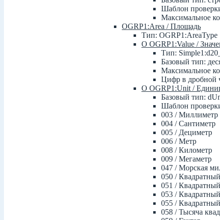
Шаблон проверки: 
Максимальное ко
OGRP1:Area / Площадь
Тип: OGRP1:AreaType
О OGRP1:Value / Знач
Тип: Simple1:d20
Базовый тип: дес
Максимальное ко
Цифр в дробной ч
О OGRP1:Unit / Едини
Базовый тип: dUn
Шаблон проверки
003 / Миллиметр
004 / Сантиметр
005 / Дециметр
006 / Метр
008 / Километр
009 / Мегаметр
047 / Морская ми
050 / Квадратны
051 / Квадратны
053 / Квадратны
055 / Квадратный
058 / Тысяча ква