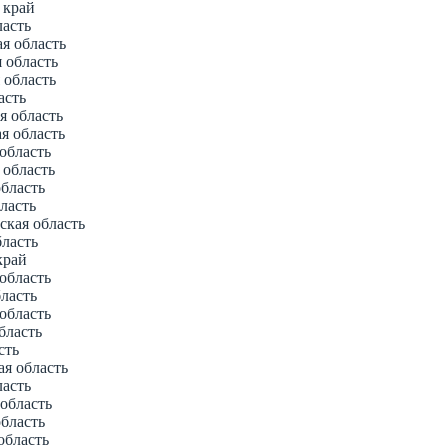
 край
ласть
ая область
я область
 область
асть
я область
ая область
 область
 область
область
бласть
ская область
бласть
край
 область
бласть
 область
бласть
сть
ая область
ласть
 область
область
область