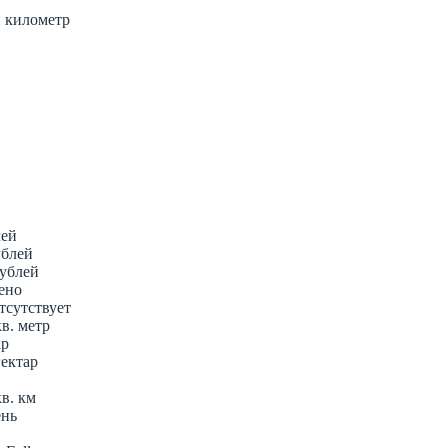
й километр
лей
ублей
рублей
ено
отсутствует
кв. метр
ар
гектар
кв. км
ень