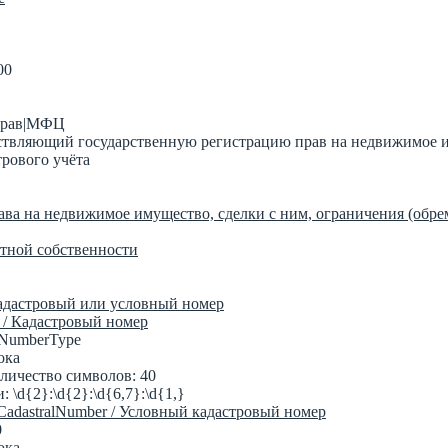
00
 прав|МФЦ
ествляющий государственную регистрацию прав на недвижимое и
трового учёта
ва на недвижимое имущество, сделки с ним, ограничения (обре
стной собственности
Кадастровый или условный номер
r / Кадастровый номер
alNumberType
ока
личество символов: 40
 \d{2}:\d{2}:\d{6,7}:\d{1,}
lCadastralNumber / Условный кадастровый номер
0
ока