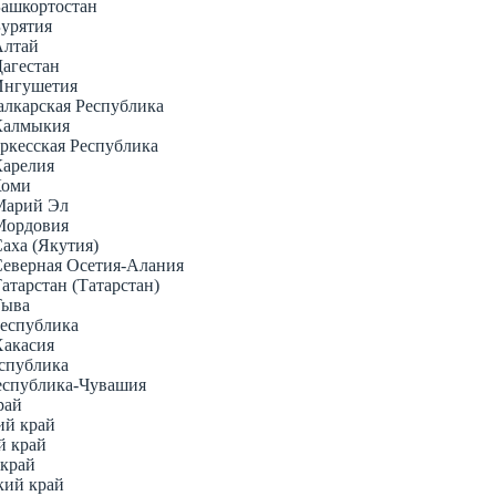
Башкортостан
Бурятия
Алтай
Дагестан
 Ингушетия
алкарская Республика
 Калмыкия
еркесская Республика
Карелия
Коми
 Марий Эл
 Мордовия
Саха (Якутия)
 Северная Осетия-Алания
Татарстан (Татарстан)
Тыва
Республика
Хакасия
еспублика
Республика-Чувашия
рай
ий край
й край
 край
кий край