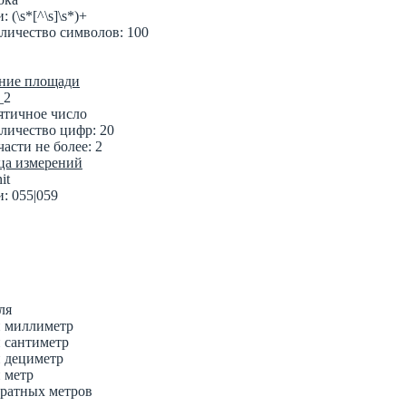
(\s*[^\s]\s*)+
личество символов: 100
ение площади
_2
ятичное число
личество цифр: 20
асти не более: 2
ца измерений
it
: 055|059
ля
й миллиметр
й сантиметр
й дециметр
 метр
дратных метров