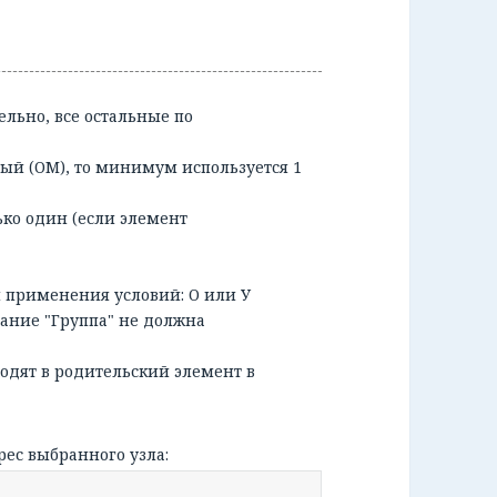
ельно, все остальные по
ый (ОМ), то минимум используется 1
ько один (если элемент
я применения условий: О или У
вание "Группа" не должна
ходят в родительский элемент в
рес выбранного узла: