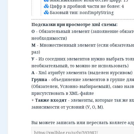
Цифр в дробной части не более: 4
Базовый тип: nonEmptyString
Подсказки при просмотре xml схемы:
О
- Обязательный элемент (заполнение обязат
необходимости)
М
- Множественный элемент (если обязательн
раз)
У
- Из соседних элементов нужно выбрать тол
необязательный, то можно не использовать)
А
- Xml атрибут элемента (выделен курсивом)
Группа
- объединение элементов в группе дл
(Обязателен, Условно-выбираемый), само наз
присутствовать в XML-файле
+ Также входят
- элементы, которые так же в
зависимости от условий (У, О, М).
Вы можете записать или переслать коллеге ад