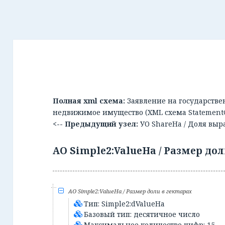
Полная xml схема:
Заявление на государств
недвижимое имущество (XML схема Statement
<-- Предыдущий узел:
УО ShareHa / Доля выр
АО Simple2:ValueHa / Размер дол
АО Simple2:ValueHa / Размер доли в гектарах
Тип: Simple2:dValueHa
Базовый тип: десятичное число
Максимальное количество цифр: 15