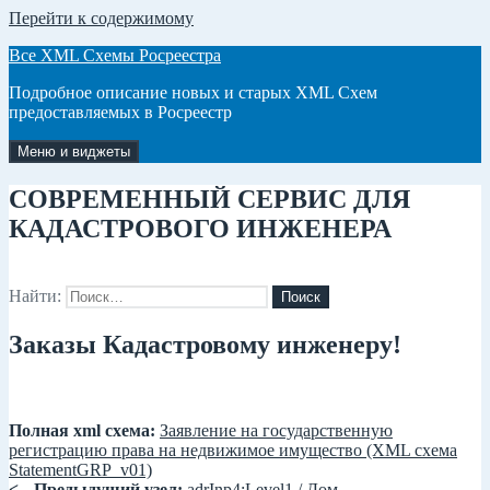
Перейти к содержимому
Все XML Схемы Росреестра
Подробное описание новых и старых XML Схем
предоставляемых в Росреестр
Меню и виджеты
СОВРЕМЕННЫЙ СЕРВИС ДЛЯ
КАДАСТРОВОГО ИНЖЕНЕРА
Найти:
Заказы Кадастровому инженеру!
Полная xml схема:
Заявление на государственную
регистрацию права на недвижимое имущество (XML схема
StatementGRP_v01)
<-- Предыдущий узел:
adrInp4:Level1 / Дом