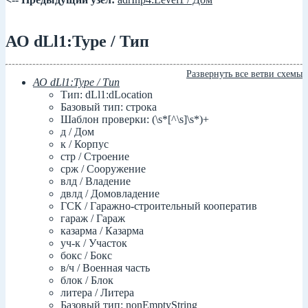
АО dLl1:Type / Тип
Развернуть все ветви схемы
АО dLl1:Type / Тип
Тип: dLl1:dLocation
Базовый тип: строка
Шаблон проверки: (\s*[^\s]\s*)+
д / Дом
к / Корпус
стр / Строение
срж / Сооружение
влд / Владение
двлд / Домовладение
ГСК / Гаражно-строительный кооператив
гараж / Гараж
казарма / Казарма
уч-к / Участок
бокс / Бокс
в/ч / Военная часть
блок / Блок
литера / Литера
Базовый тип: nonEmptyString