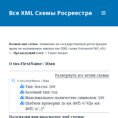
Все XML Схемы Росреестра
МЕНЮ
И
ВИДЖЕТЫ
Полная xml схема:
Заявление на государственную регистрацию
права на недвижимое имущество (XML схема StatementGRP_v01)
<-- Предыдущий узел:
+ Также входят
О tns:FirstName / Имя
Развернуть все ветви схемы
О tns:FirstName / Имя
Тип: tns:rus-100
Базовый тип: rus
Максимальное количество символов: 100
Шаблон проверки: [а-яА-ЯёЁ\-0-9][а-яА-
ЯёЁ\-\s'',.]*
Подсказки при просмотре xml схемы: