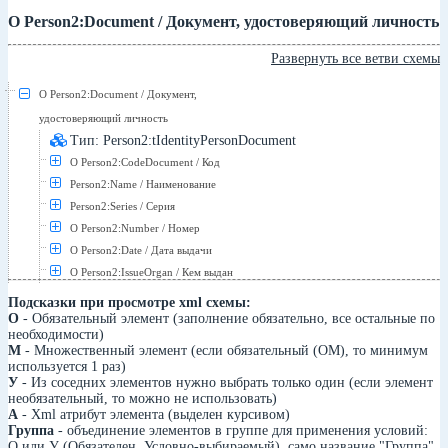
О Person2:Document / Документ, удостоверяющий личность
Развернуть все ветви схемы
О Person2:Document / Документ,
удостоверяющий личность
Тип: Person2:tIdentityPersonDocument
О Person2:CodeDocument / Код
Person2:Name / Наименование
Person2:Series / Серия
О Person2:Number / Номер
О Person2:Date / Дата выдачи
О Person2:IssueOrgan / Кем выдан
Подсказки при просмотре xml схемы:
О
- Обязательный элемент (заполнение обязательно, все остальные по
необходимости)
М
- Множественный элемент (если обязательный (ОМ), то минимум
используется 1 раз)
У
- Из соседних элементов нужно выбрать только один (если элемент
необязательный, то можно не использовать)
А
- Xml атрибут элемента (выделен курсивом)
Группа
- объединение элементов в группе для применения условий:
О или У (Обязателен, Условно-выбираемый), само название "Группа"