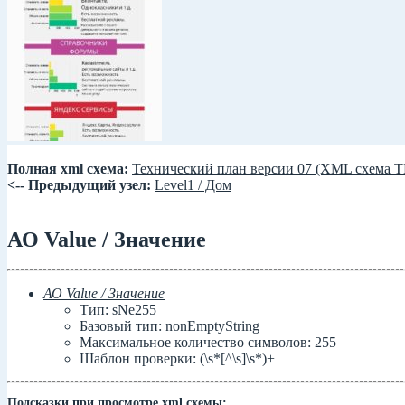
Полная xml схема:
Технический план версии 07 (XML схема 
<-- Предыдущий узел:
Level1 / Дом
АО Value / Значение
АО Value / Значение
Тип: sNe255
Базовый тип: nonEmptyString
Максимальное количество символов: 255
Шаблон проверки: (\s*[^\s]\s*)+
Подсказки при просмотре xml схемы: