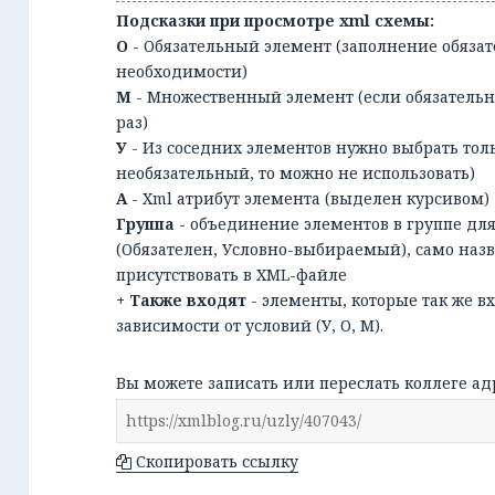
Подсказки при просмотре xml схемы:
О
- Обязательный элемент (заполнение обязат
необходимости)
М
- Множественный элемент (если обязательн
раз)
У
- Из соседних элементов нужно выбрать тол
необязательный, то можно не использовать)
А
- Xml атрибут элемента (выделен курсивом)
Группа
- объединение элементов в группе дл
(Обязателен, Условно-выбираемый), само наз
присутствовать в XML-файле
+ Также входят
- элементы, которые так же в
зависимости от условий (У, О, М).
Вы можете записать или переслать коллеге ад
Скопировать ссылку