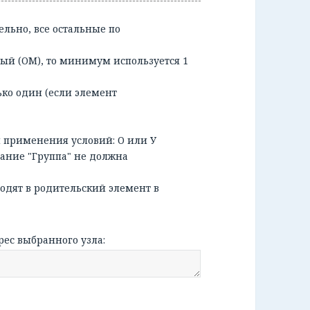
ельно, все остальные по
ый (ОМ), то минимум используется 1
ько один (если элемент
я применения условий: О или У
вание "Группа" не должна
ходят в родительский элемент в
рес выбранного узла: