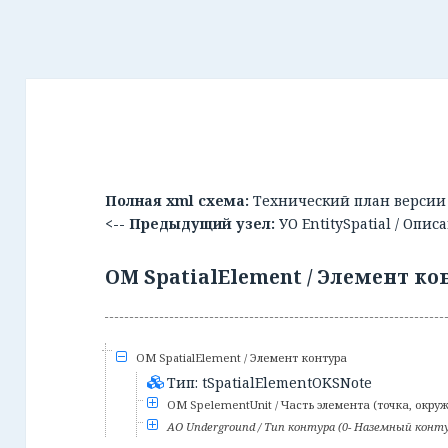
Полная xml схема:
Технический план версии 
<-- Предыдущий узел:
УО EntitySpatial / Оп
ОМ SpatialElement / Элемент ко
ОМ SpatialElement / Элемент контура
Тип: tSpatialElementOKSNote
ОМ SpelementUnit / Часть элемента (точка, окру
АО Underground / Тип контура (0- Наземный конту