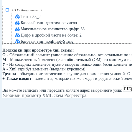
АО Y / Координата Y
Тип: d38_2
Базовый тип: десятичное число
Максимальное количество цифр: 38
Цифр в дробной части не более: 2
Базовый тип: nonEmptyString
Подсказки при просмотре xml схемы:
О
- Обязательный элемент (заполнение обязательно, все остальные по 
М
- Множественный элемент (если обязательный (ОМ), то минимум исп
У
- Из соседних элементов нужно выбрать только один (если элемент н
А
- Xml атрибут элемента (выделен курсивом)
Группа
- объединение элементов в группе для применения условий: О 
+ Также входят
- элементы, которые так же входят в родительский элем
Вы можете записать или переслать коллеге адрес выбранного узла:
Удобный просмотр XML схем Росреестра.