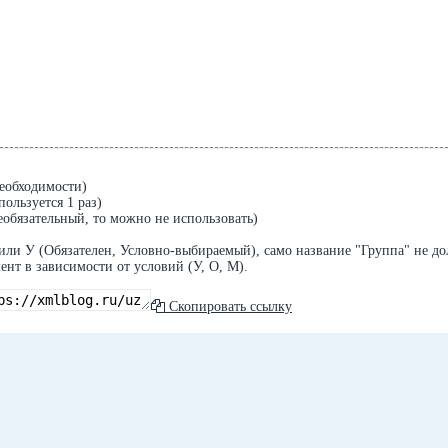
необходимости)
ользуется 1 раз)
еобязательный, то можно не использовать)
или У (Обязателен, Условно-выбираемый), само название "Группа" не д
ент в зависимости от условий (У, О, М).
Скопировать ссылку