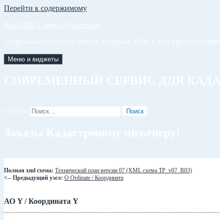
Перейти к содержимому
Все XML Схемы Росреестра
Подробное описание новых и старых XML Схем предоставляем
Меню и виджеты
СОВРЕМЕННЫЙ СЕРВИС ДЛЯ КАД
Найти:
Заказы Кадастровому инженеру!
Полная xml схема:
Технический план версии 07 (XML схема TP_v07_R03)
<-- Предыдущий узел:
О Ordinate / Координата
АО Y / Координата Y