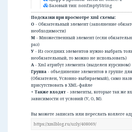
Базовый тип: nonEmptyString
Подсказки при просмотре xml схемы:
О
- Обязательный элемент (заполнение обязат
необходимости)
М
- Множественный элемент (если обязательн
раз)
У
- Из соседних элементов нужно выбрать тол
необязательный, то можно не использовать)
А
- Xml атрибут элемента (выделен курсивом)
Группа
- объединение элементов в группе дл
(Обязателен, Условно-выбираемый), само наз
присутствовать в XML-файле
+ Также входят
- элементы, которые так же в
зависимости от условий (У, О, М).
Вы можете записать или переслать коллеге ад