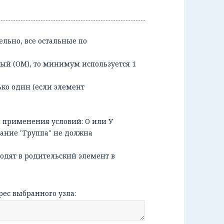
ельно, все остальные по
ый (ОМ), то минимум используется 1
ько один (если элемент
я применения условий: О или У
вание "Группа" не должна
ходят в родительский элемент в
рес выбранного узла: