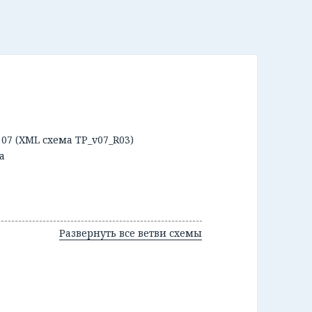
07 (XML схема TP_v07_R03)
а
Развернуть все ветви схемы