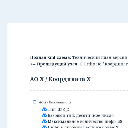
Полная xml схема:
Технический план версии 
<-- Предыдущий узел:
О Ordinate / Координат
АО X / Координата X
АО X / Координата X
Тип: d38_2
Базовый тип: десятичное число
Максимальное количество цифр: 38
Цифр в дробной части не более: 2