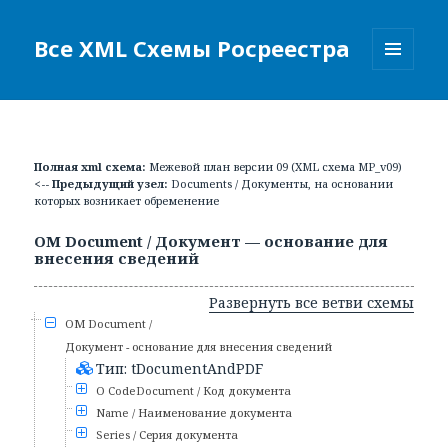
Все XML Схемы Росреестра
МЕНЮ
И
ВИДЖЕТЫ
Полная xml схема:
Межевой план версии 09 (XML схема MP_v09)
<-- Предыдущий узел:
Documents / Документы, на основании
которых возникает обременение
ОМ Document / Документ — основание для
внесения сведений
Развернуть все ветви схемы
ОМ Document /
Документ - основание для внесения сведений
Тип: tDocumentAndPDF
О CodeDocument / Код документа
Name / Наименование документа
Series / Серия документа