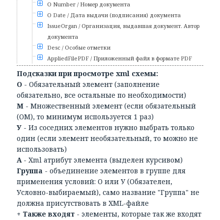
О Number / Номер документа
О Date / Дата выдачи (подписания) документа
IssueOrgan / Организация, выдавшая документ. Автор
документа
Desc / Особые отметки
AppliedFilePDF / Приложенный файл в формате PDF
Подсказки при просмотре xml схемы:
О
- Обязательный элемент (заполнение
обязательно, все остальные по необходимости)
М
- Множественный элемент (если обязательный
(ОМ), то минимум используется 1 раз)
У
- Из соседних элементов нужно выбрать только
один (если элемент необязательный, то можно не
использовать)
А
- Xml атрибут элемента (выделен курсивом)
Группа
- объединение элементов в группе для
применения условий: О или У (Обязателен,
Условно-выбираемый), само название "Группа" не
должна присутствовать в XML-файле
+ Также входят
- элементы, которые так же входят