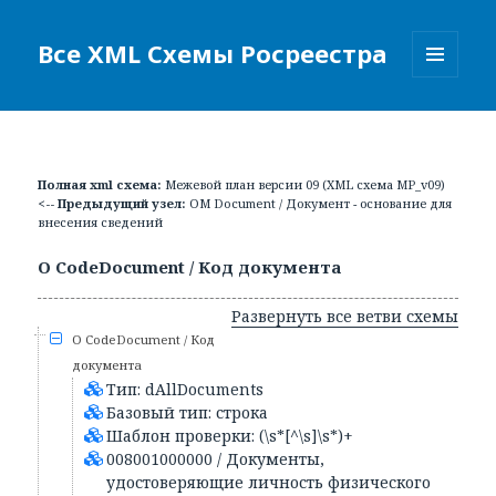
Все XML Схемы Росреестра
МЕНЮ
И
ВИДЖЕТЫ
Полная xml схема:
Межевой план версии 09 (XML схема MP_v09)
<-- Предыдущий узел:
ОМ Document / Документ - основание для
внесения сведений
О CodeDocument / Код документа
Развернуть все ветви схемы
О CodeDocument / Код
документа
Тип: dAllDocuments
Базовый тип: строка
Шаблон проверки: (\s*[^\s]\s*)+
008001000000 / Документы,
удостоверяющие личность физического