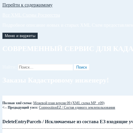
Перейти к содержимому
Все XML Схемы Росреестра
Подробное описание новых и старых XML Схем предоставляем
Меню и виджеты
СОВРЕМЕННЫЙ СЕРВИС ДЛЯ КАД
Найти:
Заказы Кадастровому инженеру!
Полная xml схема:
Межевой план версии 09 (XML схема MP_v09)
<-- Предыдущий узел:
CompositionEZ / Состав единого землепользования
DeleteEntryParcels / Исключаемые из состава ЕЗ входящие у