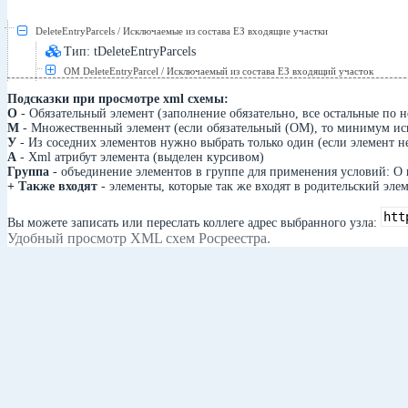
DeleteEntryParcels / Исключаемые из состава ЕЗ входящие участки
Тип: tDeleteEntryParcels
ОМ DeleteEntryParcel / Исключаемый из состава ЕЗ входящий участок
Подсказки при просмотре xml схемы:
О
- Обязательный элемент (заполнение обязательно, все остальные по 
М
- Множественный элемент (если обязательный (ОМ), то минимум исп
У
- Из соседних элементов нужно выбрать только один (если элемент н
А
- Xml атрибут элемента (выделен курсивом)
Группа
- объединение элементов в группе для применения условий: О 
+ Также входят
- элементы, которые так же входят в родительский элем
Вы можете записать или переслать коллеге адрес выбранного узла:
Удобный просмотр XML схем Росреестра.