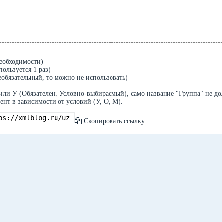
необходимости)
ользуется 1 раз)
еобязательный, то можно не использовать)
или У (Обязателен, Условно-выбираемый), само название "Группа" не д
ент в зависимости от условий (У, О, М).
Скопировать ссылку