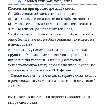
Базовый тип: nonEmptyString
Подсказки при просмотре xml схемы:
О
- Обязательный элемент (заполнение
обязательно, все остальные по необходимости)
М
- Множественный элемент (если обязательный
(ОМ), то минимум используется 1 раз)
У
- Из соседних элементов нужно выбрать только
один (если элемент необязательный, то можно не
использовать)
А
- Xml атрибут элемента (выделен курсивом)
Группа
- объединение элементов в группе для
применения условий: О или У (Обязателен,
Условно-выбираемый), само название "Группа" не
должна присутствовать в XML-файле
+ Также входят
- элементы, которые так же входят
в родительский элемент в зависимости от условий
(У, О, М).
Вы можете записать или переслать коллеге адрес
выбранного узла: