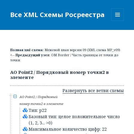
Все XML Схемы Росреестра
МЕНЮ
И
ВИДЖЕТЫ
Полная xml схема:
Межевой план версии 09 (XML схема MP_v09)
<-- Предыдущий узел:
ОМ Border / Часть границы от точки до
точки
АО Point2 / Порядковый номер точки2 в
элементе
Развернуть все ветви схемы
АО Point2 / Порядковый
номер точки2 в элементе
Тип: p22
Базовый тип: целое положительное число
(1, 2, 3... >0)
Максимальное количество цифр: 22