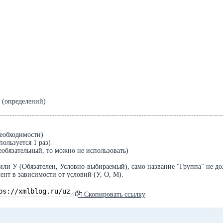
 (определений)
необходимости)
ользуется 1 раз)
еобязательный, то можно не использовать)
или У (Обязателен, Условно-выбираемый), само название "Группа" не д
ент в зависимости от условий (У, О, М).
Скопировать ссылку