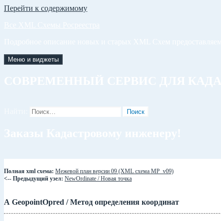
Перейти к содержимому
Все XML Схемы Росреестра
Подробное описание новых и старых XML Схем предоставляем
Меню и виджеты
СОВРЕМЕННЫЙ СЕРВИС ДЛЯ КАД
Найти:
Заказы Кадастровому инженеру!
Полная xml схема:
Межевой план версии 09 (XML схема MP_v09)
<-- Предыдущий узел:
NewOrdinate / Новая точка
А GeopointOpred / Метод определения координат