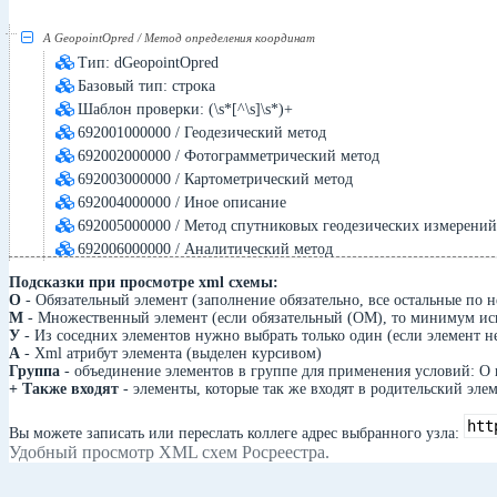
А GeopointOpred / Метод определения координат
Тип: dGeopointOpred
Базовый тип: строка
Шаблон проверки: (\s*[^\s]\s*)+
692001000000 / Геодезический метод
692002000000 / Фотограмметрический метод
692003000000 / Картометрический метод
692004000000 / Иное описание
692005000000 / Метод спутниковых геодезических измерений
692006000000 / Аналитический метод
Подсказки при просмотре xml схемы:
О
- Обязательный элемент (заполнение обязательно, все остальные по 
М
- Множественный элемент (если обязательный (ОМ), то минимум исп
У
- Из соседних элементов нужно выбрать только один (если элемент н
А
- Xml атрибут элемента (выделен курсивом)
Группа
- объединение элементов в группе для применения условий: О 
+ Также входят
- элементы, которые так же входят в родительский элем
Вы можете записать или переслать коллеге адрес выбранного узла:
Удобный просмотр XML схем Росреестра.