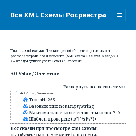
Все XML Схемы Росреестра
МЕНЮ
И
ВИДЖЕТЫ
Полная xml схема:
Декларация об объекте недвижимости в
форме электронного документа (XML схема DeclareObject_v01)
<-- Предыдущий узел:
Level3 / Строение
АО Value / Значение
Развернуть все ветви схемы
АО Value / Значение
Тип: sNe255
Базовый тип: nonEmptyString
Максимальное количество символов: 255
Шаблон проверки: (\s*[^\s]\s*)+
Подсказки при просмотре xml схемы:
О
- Обязательный элемент (заполнение