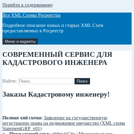
Перейти к содержимому
Все XML Схемы Росреестра
Подробное описание новых и старых XML Схем
предоставляемых в Росреестр
Меню и виджеты
СОВРЕМЕННЫЙ СЕРВИС ДЛЯ
КАДАСТРОВОГО ИНЖЕНЕРА
Найти:
Заказы Кадастровому инженеру!
Полная xml схема:
Заявление на государственную
регистрацию права на недвижимое имущество (XML схема
StatementGRP_v01)
<-- Предыдущий узел:
adrInp4:City / Муниципальное