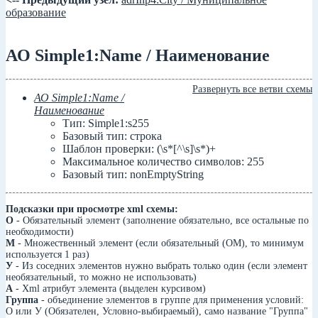
образование
АО Simple1:Name / Наименование
Развернуть все ветви схемы
АО Simple1:Name /
Наименование
Тип: Simple1:s255
Базовый тип: строка
Шаблон проверки: (\s*[^\s]\s*)+
Максимальное количество символов: 255
Базовый тип: nonEmptyString
Подсказки при просмотре xml схемы:
О
- Обязательный элемент (заполнение обязательно, все остальные по
необходимости)
М
- Множественный элемент (если обязательный (ОМ), то минимум
используется 1 раз)
У
- Из соседних элементов нужно выбрать только один (если элемент
необязательный, то можно не использовать)
А
- Xml атрибут элемента (выделен курсивом)
Группа
- объединение элементов в группе для применения условий:
О или У (Обязателен, Условно-выбираемый), само название "Группа"